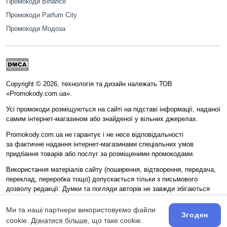
Промокоди Binance
Промокоди Parfum City
Промокоди Модоза
Copyright © 2026, технологія та дизайн належать ТОВ
«Promokody.com.ua».
Усі промокоди розміщуються на сайті на підставі інформації, наданої
самим інтернет-магазином або знайденої у вільних джерелах.
Promokody.com.ua не гарантує і не несе відповідальності
за фактичне надання інтернет-магазинами спеціальних умов
придбання товарів або послуг за розміщеними промокодами.
Використання матеріалів сайту (поширення, відтворення, передача,
переклад, переробка тощо) допускається тільки з письмового
дозволу редакції. Думки та погляди авторів не завжди збігаються
з поглядом редакції.
Ми та наші партнери використовуємо файли
Матеріали сайту призначені для осіб старше 18 років (18+).
Згоден
cookie.
Дізнатися більше
, що таке cookie.