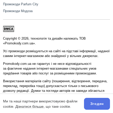
Промокоди Parfum City
Промокоди Модоза
Copyright © 2026, технологія та дизайн належать ТОВ
«Promokody.com.ua».
Усі промокоди розміщуються на сайті на підставі інформації, наданої
самим інтернет-магазином або знайденої у вільних джерелах.
Promokody.com.ua не гарантує і не несе відповідальності
за фактичне надання інтернет-магазинами спеціальних умов
придбання товарів або послуг за розміщеними промокодами.
Використання матеріалів сайту (поширення, відтворення, передача,
переклад, переробка тощо) допускається тільки з письмового
дозволу редакції. Думки та погляди авторів не завжди збігаються
з поглядом редакції.
Ми та наші партнери використовуємо файли
Матеріали сайту призначені для осіб старше 18 років (18+).
Згоден
cookie.
Дізнатися більше
, що таке cookie.