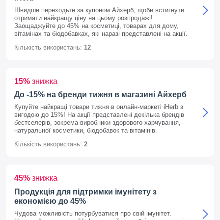
Швидше переходьте за купоном Айхерб, щоби встигнути
отримати найкращу ціну на цьому розпродажі!
Заощаджуйте до 45% на косметиці, товарах для дому,
вітамінах та біодобавках, які наразі представлені на акції.
Кількість використань:
12
15%
знижка
До -15% на бренди тижня в магазині Айхерб
Купуйте найкращі товари тижня в онлайн-маркеті iHerb з
вигодою до 15%! На акції представлені декілька брендів
бестселерів, зокрема виробники здорового харчування,
натуральної косметики, біодобавок та вітамінів.
Кількість використань:
2
45%
знижка
Продукція для підтримки імунітету з
економією до 45%
Чудова можливість потурбуватися про свій імунітет.