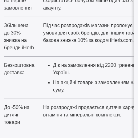
на перше
скористатися бонусом лише один раз з о
замовлення
акаунту.
Збільшена
Під час розпродажів магазин пропонує о
до 30%
умови для своїх брендів, для інших товар
знижка на
базова знижка 10% за кодом iHerb.com.
бренди iHerb
Безкоштовна
Діє на замовлення від 2200 гривень 
доставка
Україні.
На акційні товари з замовленням на 
суму.
До -50% на
На розпродажі продається дитяче харчу
дитячі
вітаміни та мінеральні комплекси.
товари