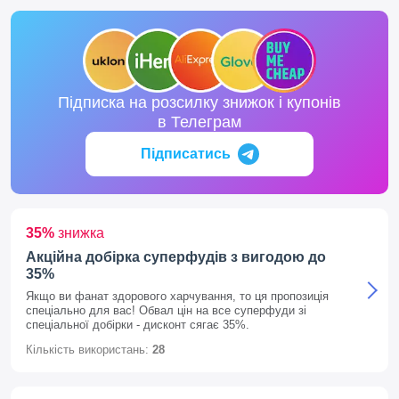
Підписка на розсилку знижок і купонів
в Телеграм
Підписатись
35%
знижка
Акційна добірка суперфудів з вигодою до
35%
Якщо ви фанат здорового харчування, то ця пропозиція
спеціально для вас! Обвал цін на все суперфуди зі
спеціальної добірки - дисконт сягає 35%.
Кількість використань:
28