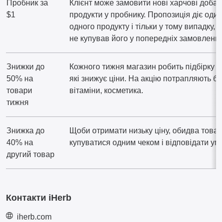
Пробник за
Клієнт може замовити нові харчові добав
$1
продукти у пробнику. Пропозиція діє один
одного продукту і тільки у тому випадку, 
не купував його у попередніх замовлення
Знижки до
Кожного тижня магазин робить підбірку т
50% на
які знижує ціни. На акцію потрапляють бі
товари
вітаміни, косметика.
тижня
Знижка до
Щоби отримати низьку ціну, обидва това
40% на
купуватися одним чеком і відповідати умо
другий товар
Контакти iHerb
iherb.com