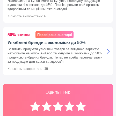
Натискайте на купон iHerb та купуйте необхідну продукцію
з добірки зі знижкою до 45%. Почніть робити свій організм
здоровішим та міцнішим вже сьогодні.
Кількість використань:
6
50%
знижка
Перевірено сьогодні
Улюблені бренди з економією до 50%
Встигніть придбати улюблені товари за вигідною вартістю.
натискайте на купон АйХерб та купуйте зі знижками до 50%
продукцію вибраних брендів. Тепер не треба переплачувати
за продукцію для краси та здоров'я.
Кількість використань:
19
Оцініть iHerb