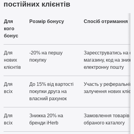
постійних клієнтів
Для
Розмір бонусу
Спосіб отримання
кого
бонус
Для
-20% на першу
Зареєструватись на са
нових
покупку
магазину, код на зниж
клієнтів
електронну пошту
Для
До 15% від вартості
Участь у реферальній 
всіх
покупки друга на
залучення нових клієн
власний рахунок
Для
Знижка 20% на
Замовлення товарів пі
всіх
бренди iHerb
обраного каталогу