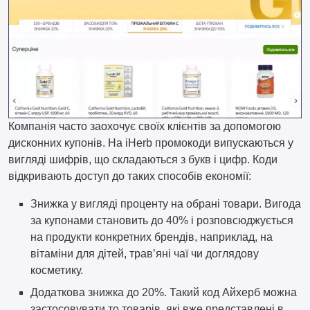
Компанія часто заохочує своїх клієнтів за допомогою
дисконних купонів. На iHerb промокоди випускаються у
вигляді шифрів, що складаються з букв і цифр. Коди
відкривають доступ до таких способів економії:
Знижка у вигляді проценту на обрані товари. Вигода
за купонами становить до 40% і розповсюджується
на продукти конкретних брендів, наприклад, на
вітаміни для дітей, трав’яні чаї чи доглядову
косметику.
Додаткова знижка до 20%. Такий код Айхерб можна
застосовувати то товарів, які вже представлені в