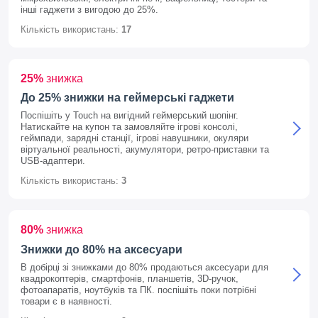
інші гаджети з вигодою до 25%.
Кількість використань:
17
25%
знижка
До 25% знижки на геймерські гаджети
Поспішіть у Touch на вигідний геймерський шопінг.
Натискайте на купон та замовляйте ігрові консолі,
геймпади, зарядні станції, ігрові навушники, окуляри
віртуальної реальності, акумулятори, ретро-приставки та
USB-адаптери.
Кількість використань:
3
80%
знижка
Знижки до 80% на аксесуари
В добірці зі знижками до 80% продаються аксесуари для
квадрокоптерів, смартфонів, планшетів, 3D-ручок,
фотоапаратів, ноутбуків та ПК. поспішіть поки потрібні
товари є в наявності.