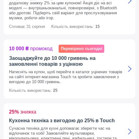
додаткову знижку 2% за цим купоном! Акція діє на всі
моделі — внутрішньоканальні, повнорозмірні, з Bluetooth
або дротові. Підберіть свій варіант для прослуховування
музики, роботи або ігор.
Спливає
31 серпня
Кількість використань:
15
10 000 ₴
промокод
Перевірено сьогодні
Заощаджуйте до 10 000 гривень на
замовленні товарів з уцінкою
Натисніть на купон, щоб перейти в каталог уцінених товарів
на сайті інтернет-магазина Touch та зробити замовлення з
вигодою до 10 000 гривень.
Кількість використань:
25
25%
знижка
Кухонна техніка з вигодою до 25% в Touch
Сучасна техніка для кухні допомагає зберегти час на
відпочинок та хобі! Замовляйте мультиварки,
мікрохвильовки, електричні печі, вафельниці, тостери та