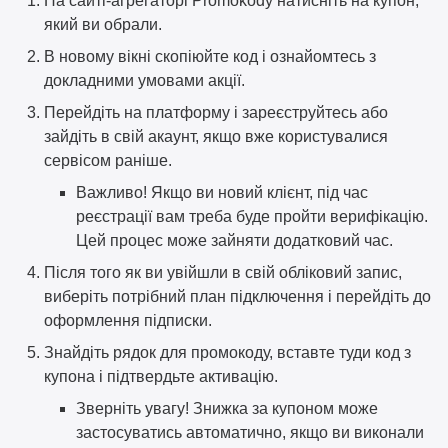
На сайті-агрегаторі Promokody натисніть на купон,
який ви обрали.
В новому вікні скопіюйте код і ознайомтесь з
докладними умовами акції.
Перейдіть на платформу і зареєструйтесь або
зайдіть в свій акаунт, якщо вже користувалися
сервісом раніше.
Важливо! Якщо ви новий клієнт, під час
реєстрації вам треба буде пройти верифікацію.
Цей процес може зайняти додатковий час.
Після того як ви увійшли в свій обліковий запис,
виберіть потрібний план підключення і перейдіть до
оформлення підписки.
Знайдіть рядок для промокоду, вставте туди код з
купона і підтвердьте активацію.
Зверніть увагу! Знижка за купоном може
застосуватись автоматично, якщо ви виконали