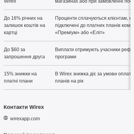
Wirex
магазинах або при замовленні пос
До 16% річних на
Проценти сплачуються клієнтам, як
залишок коштів на
підключені до платних планів компа
картці
«Преміум» або «Еліт»
До $60 за
Виплати отримують учасники рефе
запрошення друга
програми
15% знижки на
В Wirex знижка діє за умови оплати
платні плани
планів на рік
Контакти Wirex
wirexapp.com