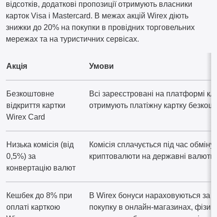
відсотків, додаткові пропозиції отримують власники
карток Visa і Mastercard. В межах акцій Wirex діють
знижки до 20% на покупки в провідних торговельних
мережах та на туристичних сервісах.
Акція
Умови
Безкоштовне
Всі зареєстровані на платформі кл
відкриття картки
отримують платіжну картку безкош
Wirex Card
Низька комісія (від
Комісія сплачується під час обміну
0,5%) за
криптовалюти на державні валюти
конвертацію валют
Кешбек до 8% при
В Wirex бонуси нараховуються за б
оплаті карткою
покупку в онлайн-магазинах, фізич