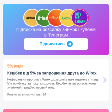
Підписка на розсилку знижок і купонів
в Телеграм
Підписатись
5%
акція
Кешбек від 5% за запрошення друга до Wirex
Реферальна програма Wirex дозволить вам отримувати від
5% прибутку за покупки друзів. Кешбек активується, коли
знайомий придбає перший нод.
Кількість використань:
14