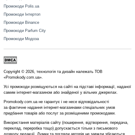
Промокоди Polis.ua
Промокоди Інтертоп
Промокоди Binance
Промокоди Parfum City
Промокоди Модоза
Copyright © 2026, технологія та дизайн належать ТОВ
«Promokody.com.ua».
Усі промокоди розміщуються на сайті на підставі інформації, наданої
самим інтернет-магазином або знайденої у вільних джерелах.
Promokody.com.ua не гарантує і не несе відповідальності
за фактичне надання інтернет-магазинами спеціальних умов
придбання товарів або послуг за розміщеними промокодами.
Використання матеріалів сайту (поширення, відтворення, передача,
переклад, переробка тощо) допускається тільки з письмового
дозволу редакції. Думки та погляди авторів не завжди збігаються